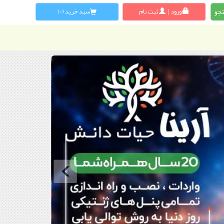
ورود
|
ثبت نام
سبد خرید (0)
وستا
تجهیز
پارت
قبلی