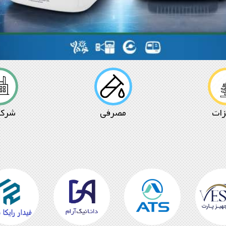
زات
مصرفی
شرکت