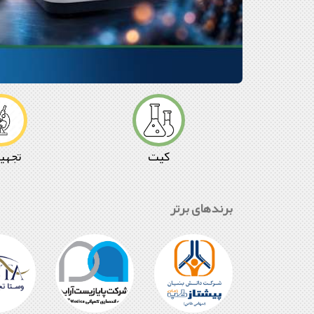
آزمون
.
ویداستجهیزات
وسایل
.
هود
لوازم
.
آزمایشگاه
تجهیزات
وسایل
.
کیت
تجهی
کیت
فروش
دست
دوم
برندهای برتر
.
آزمایشگاه
یاب
.
بازار
تخفیفان
شرکت
پارس
آزمون