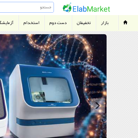
بازار
تخفیفان
دست دوم
استخدام
آزمایشگا
.
آزمایشگاه
تجهیزات
.
وسایل
.
کیت
.
فروش
دست
دوم
.
بعدی
آزمایشگاه
یاب
.
بازار
تخفیفان
شرکت
پارس