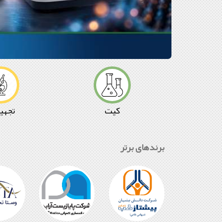
آزمون
.
ویداستجهیزات
وسایل
.
هود
لوازم
.
آزمایشگاه
تجهیزات
وسایل
.
کیت
تجهی
کیت
فروش
دست
دوم
برندهای برتر
.
آزمایشگاه
یاب
.
بازار
تخفیفان
شرکت
پارس
آزمون