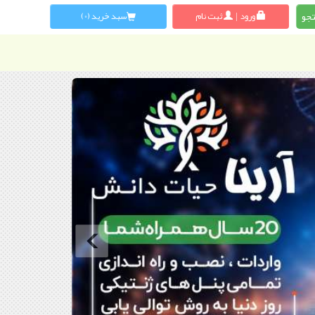
ورود
|
ثبت نام
سبد خرید (0)
وستا
تجهیز
پارت
قبلی