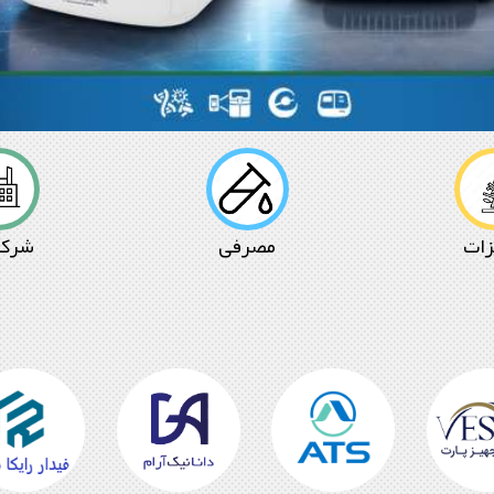
زات
مصرفی
شرکت